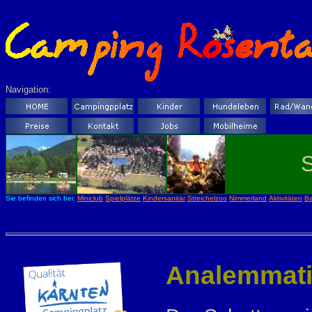
Navigation:
Sie befinden sich bei:
Miniclub
Spielplätze
Kindersanitär
Streichelzoo
Nimmerland
Aktivitäten
B
Analemmat