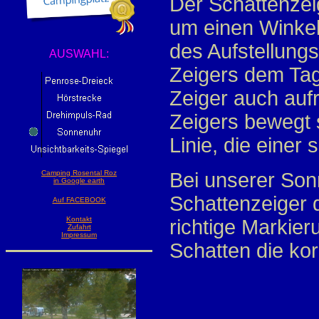
Der Schattenzei
um einen Winkel 
des Aufstellungs
AUSWAHL:
Zeigers dem Tag
Zeiger auch aufr
Zeigers bewegt s
Linie, die einer 
Camping Rosental Roz
Bei unserer Sonn
in Google earth
Schattenzeiger d
Auf FACEBOOK
Kontakt
richtige Markier
Zufahrt
Impressum
Schatten die korr