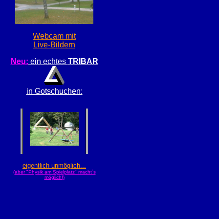
Webcam mit
Live-Bildern
Neu:
ein echtes
TRIBAR
in Gotschuchen:
eigentlich unmöglich...
(aber "Physik am Spielplatz" macht´s
möglich!)