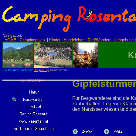
Navigation:
|
HOME
|
Campingpplatz
|
Kinder
|
Hundeleben
|
Rad/Wandern
|
Umgebung
K
Sie befinden sich bei:
Umgebung
->Karawanken
AUSWAHL:
Gipfelstürme
Für Bergwanderer sind die Ka
zauberhaften Trögener Klamm,
den Narzissenwiesen und den