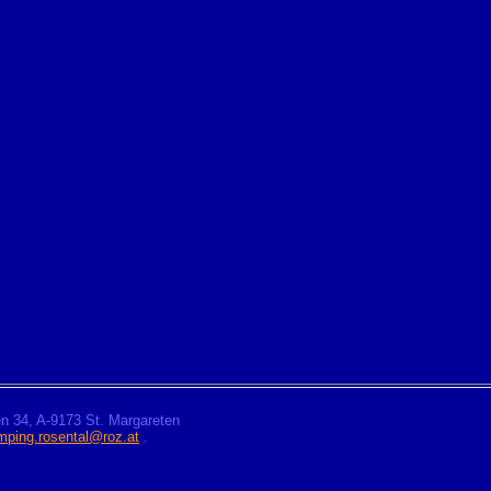
n 34, A-9173 St. Margareten
mping.rosental@roz.at
.