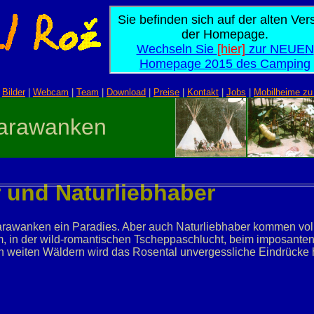
|
Bilder
|
Webcam
|
Team
|
Download
|
Preise
|
Kontakt
|
Jobs
|
Mobilheime zu
arawanken
r und Naturliebhaber
rawanken ein Paradies. Aber auch Naturliebhaber kommen voll a
 in der wild-romantischen Tscheppaschlucht, beim imposanten 
 weiten Wäldern wird das Rosental unvergessliche Eindrücke h